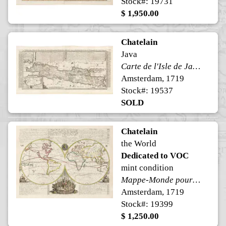
Stock#: 19731
$ 1,950.00
Chatelain
Java
Carte de l'Isle de Java Partie Occidentale, Partie Orientale
Amsterdam, 1719
Stock#: 19537
SOLD
Chatelain
the World
Dedicated to VOC
mint condition
Mappe-Monde pour connoitre les progres & les conquestes les plus Remarquables des Provinces-Unies, Ainsy que celles des Compagnies d'Orient et d'Occident. Et les Pais quelles possedent dans l'un et dans l'autre Hemisphere
Amsterdam, 1719
Stock#: 19399
$ 1,250.00