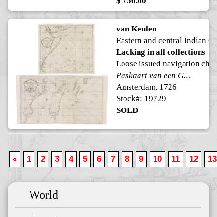
$ 750.00
van Keulen
Eastern and central Indian O
Lacking in all collections
Loose issued navigation char
Paskaart van een Gedeelte van de AEthiopische Zee strekkende van R. Sta Lucia tot C. del Gado langs de kusten van Suffalo en Mocambique, bevattende insgelyks 't Eiland Madagascar, met desselfs onderhorige Eilanden.
Amsterdam, 1726
Stock#: 19729
SOLD
«
1
2
3
4
5
6
7
8
9
10
11
12
13
World