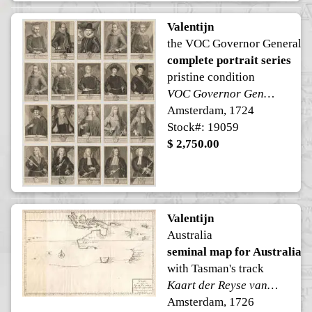
Valentijn
the VOC Governor Generals
complete portrait series
pristine condition
VOC Governor Generals
Amsterdam, 1724
Stock#: 19059
$ 2,750.00
Valentijn
Australia
seminal map for Australia
with Tasman's track
Kaart der Reyse van Abel Tasman volgens syn eygen opstel.
Amsterdam, 1726